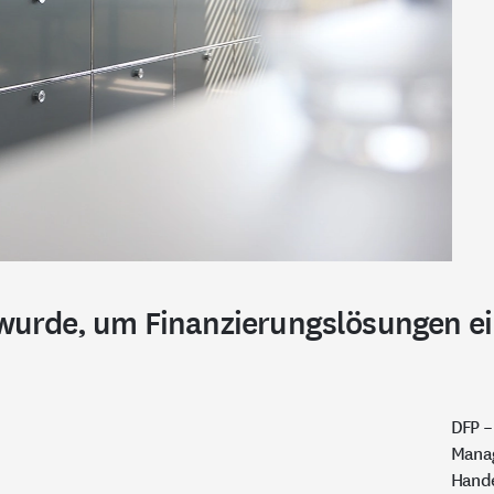
urde, um Finanzierungslösungen ein
DFP –
Manag
Hande