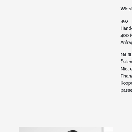
Wir s
450
Hande
400 M
Anfra
Mit ü
Öster
Mio. €
Finan
Koope
passe